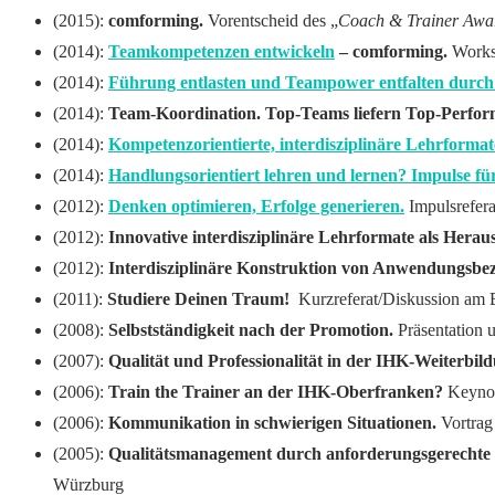
(2015):
comforming.
Vorentscheid des „
Coach & Trainer Awa
(2014):
Teamkompetenzen entwickeln
– comforming.
Worksh
(2014):
Führung entlasten und Teampower entfalten durc
(2014):
Team-Koordination. Top-Teams liefern Top-Perfo
(2014):
Kompetenzorientierte, interdisziplinäre Lehrforma
(2014):
Handlungsorientiert lehren und lernen? Impulse für
(2012):
Denken optimieren, Erfolge generieren.
Impulsrefer
(2012):
Innovative interdisziplinäre Lehrformate als Herau
(2012):
Interdisziplinäre Konstruktion von Anwendungsbezug
(2011):
Studiere Deinen Traum!
Kurzreferat/Diskussion am 
(2008):
Selbstständigkeit nach der Promotion.
Präsentation 
(2007):
Qualität und Professionalität in der IHK-Weiterbil
(2006):
Train the Trainer an der IHK-Oberfranken?
Keynot
(2006):
Kommunikation in schwierigen Situationen.
Vortrag
(2005):
Qualitätsmanagement durch anforderungsgerechte 
Würzburg