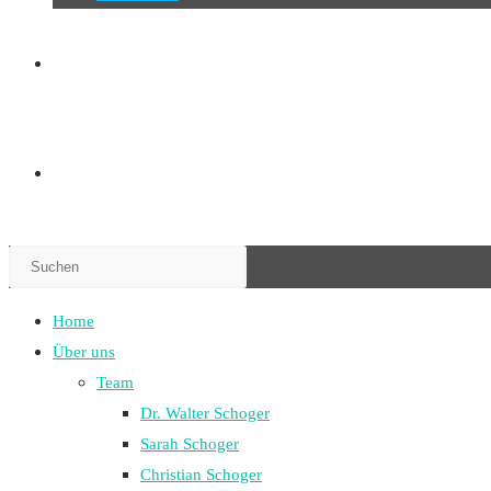
WEBSITE-
SUCHE
Press
UMSCHALTEN
Escape
to
Home
close
Über uns
the
Team
search
Dr. Walter Schoger
panel.
Sarah Schoger
Christian Schoger