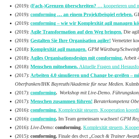
(2019):
(Fach-)Grenzen überschreiten?
… kooperieren und n
(2019):
comforming … an einem Projektbeispiel erleben.
GP
(2019):
comforming – wie wir Komplexität agil managen k
(2019):
Agile Transformation auf den Weg bringen.
Die agi
(2019):
Gestalten Sie Ihre Organisation agiler!
Vernetzter k
(2018):
Komplexität agil managen.
GPM Würzburg/Schweinfu
(2018):
Agiles Organisationsdesign mit comforming.
Arbeit 
(2018):
Menschen mitnehmen.
Aktuelle Fragen und Herausf
(2017):
Arbeiten 4.0 simulieren und Change be-greifen – m
Oberfranken/IHK Bayreuth/Akademie für neue Medien.
Kulmb
(2017):
comforming
.
Workshop mit Live-Demo. Führungskon
(2017):
Menschen zusammen führen!
Beraterkompetenz Obe
(2016):
comforming.
Komplexität steuern,
Kooperation koordini
(2016):
comforming
.
Im Team gemeinsam wachsen!
GPM Regi
(2016):
Live-Demo:
comforming
.
Komplexität steuern, Koope
(2015):
comforming.
Finale des dvct „
Coach & Trainer Award