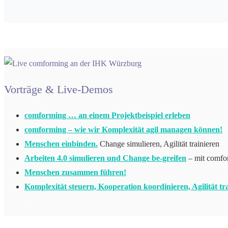
Vorträge & Live-Demos
comforming … an einem Projektbeispiel erleben
.
comforming – wie wir Komplexität agil managen können!
Menschen einbinden.
Change simulieren, Agilität trainieren
Arbeiten 4.0 simulieren und Change be-greifen
– mit comfo
Menschen zusammen führen!
.
Komplexität steuern, Kooperation koordinieren, Agilität tr
.